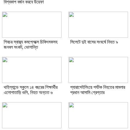
বিশ্বকাপ বর্জন করবে উয়েফা
শিবচর স্বাস্থ্য কমপ্লেক্সে চিকিৎসকসহ
সিলেটে দুই বাসের সংঘর্ষে নিহত ৯
জনবল সংকট, ভোগান্তি
থাইল্যান্ডে স্কুলে ১৪ বছরের শিক্ষার্থীর
প্যারাসেইলিংয়ে পর্যটক নিহতের মামলার
এলোপাতাড়ি গুলি, নিহত অন্তত ৬
প্রধান আসামি গ্রেপ্তার