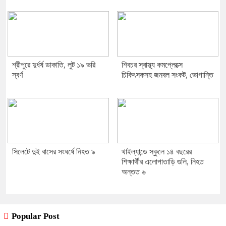
শ্রীপুরে দুর্ধর্ষ ডাকাতি, লুট ১৯ ভরি
শিবচর স্বাস্থ্য কমপ্লেক্সে
স্বর্ণ
চিকিৎসকসহ জনবল সংকট, ভোগান্তি
সিলেটে দুই বাসের সংঘর্ষে নিহত ৯
থাইল্যান্ডে স্কুলে ১৪ বছরের
শিক্ষার্থীর এলোপাতাড়ি গুলি, নিহত
অন্তত ৬
Popular Post