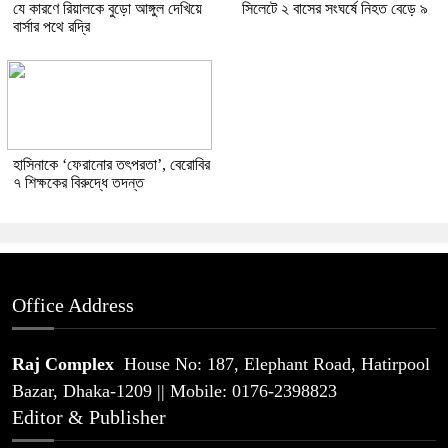
যে কারণে রিয়ালকে বুড়ো আঙ্গুল দেখিয়ে
সিলেটে ২ বাসের সংঘর্ষে নিহত বেড়ে ৯
বার্সার পথে রদ্রি
হাসিনাকে ‘ফেরানোর তৎপরতা’, বেরোবির
৭ শিক্ষকের বিরুদ্ধে তদন্ত
Office Address
Raj Complex
House No: 187, Elephant Road, Hatirpool
Bazar, Dhaka-1209 || Mobile: 0176-2398823
Editor & Publisher