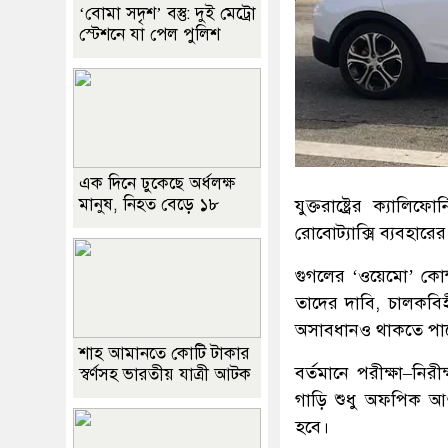
‘বোমা সদৃশ’ বস্তু: দুই মেট্রো
স্টেশনে যা পেল পুলিশ
এক দিনে ঢুকেছে অর্ধলক্ষ
মানুষ, নিহত বেড়ে ১৮
যুক্তরাষ্ট্রের ক্যালি
রোবোট্যাক্সি ব্যবহার
গুগলের ‘ওয়েমো’ কোম্প
তাদের দাবি, চালকবিহী
অসাবধানও থাকতে পা
শাহ আমানতে কোটি টাকার
বর্তমানে পরীক্ষা–নিরী
স্বর্ণসহ ভারতীয় যাত্রী আটক
গাড়ি শুধু অফপিক আ
হবে।