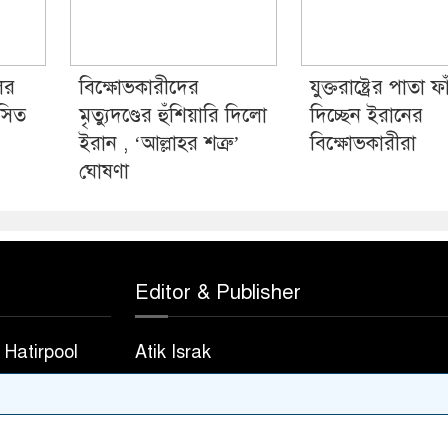
ের
বিক্ষোভকারীদের
যুক্তরাষ্ট্রের পাতা ফ
াসিত
মৃত্যুদণ্ডের হুঁশিয়ারি দিলো
দিচ্ছেন ইরানের
ইরান , ‘আল্লাহর শত্রু’
বিক্ষোভকারীরা
ঘোষণা
Editor & Publisher
Hatirpool
Atik Israk
823