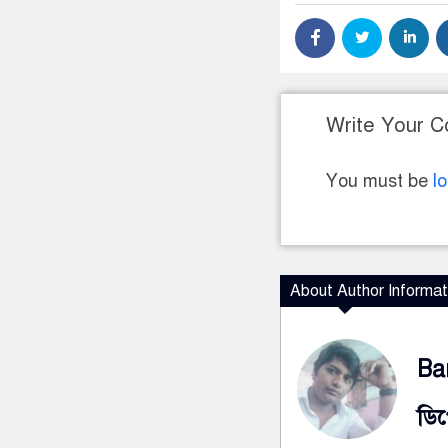
Write Your 
You must be
l
About Author Informat
Ba
ডিপ