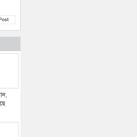
 Post
ান,
ছে