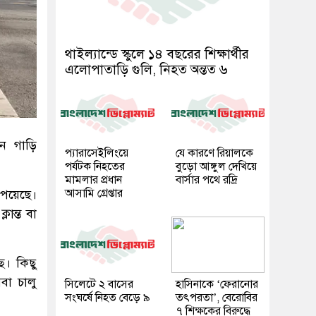
থাইল্যান্ডে স্কুলে ১৪ বছরের শিক্ষার্থীর
এলোপাতাড়ি গুলি, নিহত অন্তত ৬
ীন গাড়ি
প্যারাসেইলিংয়ে
যে কারণে রিয়ালকে
পর্যটক নিহতের
বুড়ো আঙ্গুল দেখিয়ে
মামলার প্রধান
বার্সার পথে রদ্রি
আসামি গ্রেপ্তার
পেয়েছে।
ান্ত বা
ছে। কিছু
বা চালু
সিলেটে ২ বাসের
হাসিনাকে ‘ফেরানোর
সংঘর্ষে নিহত বেড়ে ৯
তৎপরতা’, বেরোবির
৭ শিক্ষকের বিরুদ্ধে