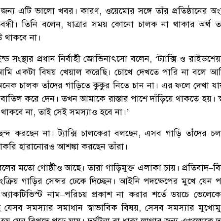
ন্য এটি ভালো খবর। কারণ, ওয়েমোর সঙ্গে তাঁর প্রতিষ্ঠানের অংশ
রতিবন্ধী। তিনি বলেন, যাত্রার সময় কোনো চালক না থাকার অর্থ তা
উ থাকবে না।
ন্ড সংস্থার প্রধান নির্বাহী জোভিনাৎসো বলেন, ‘ট্যাক্সি ও রাইডশে
আমি একটা বিষয় খেয়াল করেছি। চোখে দেখতে পারি না বলে আম
নেক চালক তাঁদের গাড়িতে কুকুর নিতে চান না। এর ফলে দেখা যায়
বাতিল করে দেন। তখন আমাকে রাস্তার পাশে দাঁড়িয়ে থাকতে হয়। স্ব
ক থাকবে না, তাই সেই সমস্যাও হবে না।’
ন্দ করছেন না। ট্যাক্সি চালকেরা বলছেন, এসব গাড়ি তাঁদের চ
 চাকরি হারানোরও আশঙ্কা করছেন তাঁরা।
েবেলের মতো গোষ্ঠীও আছে। তারা গাড়িমুক্ত এলাকা চায়। প্রতিবাদ–ব
ংক্রিয় গাড়ির সেন্সর ঢেকে দিচ্ছেন। আইনি পদক্ষেপের মুখে যেন প
্যাকটিভিস্ট নাম–পরিচয় প্রকাশ না করার শর্তে ডয়চে ভেলেক
েসব সমস্যার সমাধান স্বাভাবিক বিষয়, সেসব সমস্যার মুখোম
হয় যেন বিপদে পড়ে যায়। দুর্ঘটনা বা ধাক্কা লাগার জন্য এগুলোকে 