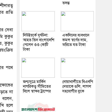
তদন্ত
ীদারত্ব
র প্রতি
য়ার সেবা
নিউইয়র্কে দুর্ঘটনা:
একদিনের ব্যবধানে
ি কুকুর
আহত তিন বাংলাদেশি
কমল স্বর্ণের দাম,
, কুকুর
পেলেন ৩৩ কোটি
ভরিতে যত টাকা
টাকা
য়ংক্রিয়
লার পথে
জন্মসূত্রে মার্কিন
নোয়াখালীতে বিএনপি
িক্ষোভের
নাগরিকত্ব সীমিতের
নেতাকে গুলি, লাগল
বিলে স্বাক্ষর ট্রাম্পের
সহযোগীর বুকে
ড়তে না
ে বলেন,
ুখি হলে
দায়ী মনে