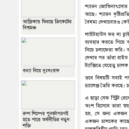
শ্যারন জোভিনাৎসোর জ
আছে। শ্যারন দৃষ্টিপ্
বৈষম্য দেখানোরও কে
আফ্রিকায় ফিরছে ক্রিকেটের
বিশ্বমঞ্চ
লাইটহাউস ফর দ্য ব্লাই
ব্যবহার করতে গিয়ে 
নিয়ে চলাফেরা করি। অ
দেখার পর তাঁরা রাইড 
ট্যাক্সিতে যেহেতু চাল
বন্যা নিয়ে দুঃসংবাদ
তবে বিষয়টি সবাই পছ
চ্যালেঞ্জ তৈরি করছে।
এ ছাড়া সেফ স্ট্রিট র
অংশ হিসেবে তারা স্বয়
হয়, সে জন্য একজন অ
রুগ্ণ শিল্পের পুনর্জাগরণই
হতে পারে অর্থনীতির নতুন
একজন চালকের কাছে য
শক্তি
চালকবিহীন গাড়ি মনে 