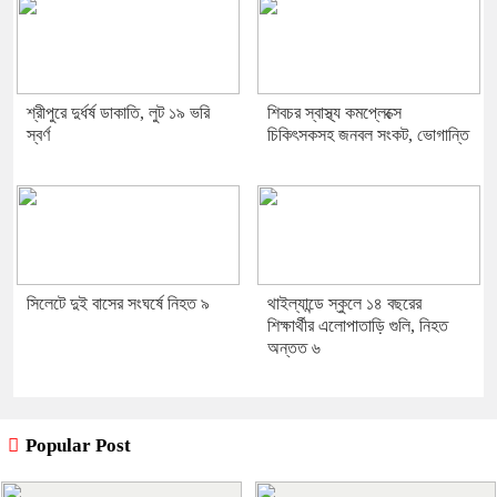
শ্রীপুরে দুর্ধর্ষ ডাকাতি, লুট ১৯ ভরি
শিবচর স্বাস্থ্য কমপ্লেক্সে
স্বর্ণ
চিকিৎসকসহ জনবল সংকট, ভোগান্তি
সিলেটে দুই বাসের সংঘর্ষে নিহত ৯
থাইল্যান্ডে স্কুলে ১৪ বছরের
শিক্ষার্থীর এলোপাতাড়ি গুলি, নিহত
অন্তত ৬
Popular Post