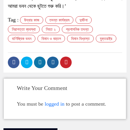
আমরা ভবন থেকে ছুটতে শুরু করি।’
Tag :
উদ্ধার কাজ
তদন্ত কার্যক্রম
দুর্ঘটনা
নিরাপত্তা ব্যবস্থা
নিহত ২
প্রশাসনিক তদন্ত
বাণিজ্যিক ভবন
বিমান ও বহুতল
বিমান বিধ্বস্ত
যুক্তরাষ্ট্র
Write Your Comment
You must be
logged in
to post a comment.